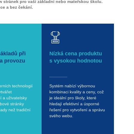
w stránek pro vaši základní nebo mateřskou školu.
ice a bez čekání.
ákladů při
Nízká cena produktu
 a provozu
s vysokou hodnotou
rních technologií
Systém nabízí výbornou
tvářet
kombinaci kvality a ceny, což
í a uživatelsky
je ideální pro školy, které
ebové stránky
hledají efektivní a úsporné
lady než tradiční
řešení pro vytvoření a správu
svého webu.