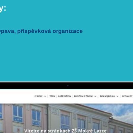
y:
nad Oslavou
ou moderní, funkční a přehledné.
 příprav webu. Velmi si cením vstřícné spolupráce, ochoty, rychlosti
finančně dostupný. Rozhodně doporučuji vyzkoušet.