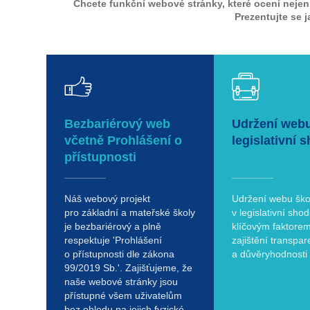
Chcete funkční webové stránky, které ocení nejen
Prezentujte se j
Bezbariérový web
Udržení web
včetně Prohlášení o
legislativní 
přístupnosti
Náš webový projekt
Udržení webu ško
pro základní a mateřské školy
v legislativní shod
je bezbariérový a plně
klíčovým faktore
respektuje 'Prohlášení
zajištění transpar
o přístupnosti dle zákona
a důvěryhodnosti i
99/2019 Sb.'. Zajišťujeme, že
naše webové stránky jsou
přístupné všem uživatelům
bez ohledu na jejich fyzické