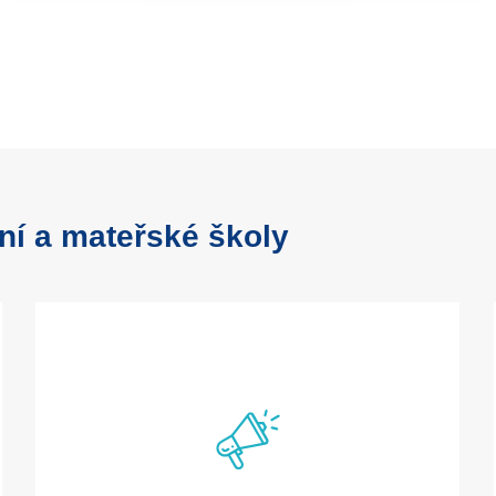
ní a mateřské školy
Novinky jsou záznamy, kterými můžete dát o vaší
škole vědět, co se chystá a děje. Můžete
spravovat název, datum a samotný obsah
v podobě popisu fotografií, videa nebo příloh ke