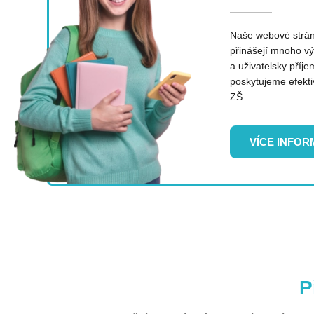
Naše webové strán
přinášejí mnoho v
a uživatelsky příj
poskytujeme efekti
ZŠ.
VÍCE INFOR
P