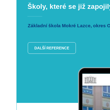
Školy, které se již zapojil
Základní škola Vícenice u Náměště 
Z našich nových webových stránek jsem nadšená. Js
Moc děkuji za skvělý přístup a podporu během období
Jsem moc ráda za tento projekt, který je pro školy 
Mgr. Lenka Červeňová
ředitelka školy
DALŠÍ REFERENCE