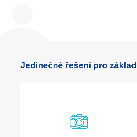
Jedinečné řešení pro základ
Modul fotogalerie vám umožňuje pracovat
s fotografiemi, které pořídíte během výuky,
kroužků a dalších školních aktivit. Každou
fotografii je možno optimalizovat, například