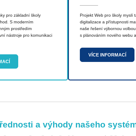
ky pro základní školy
Projekt Web pro školy myslí 
ýhod. S moderním
digitalizace a přístupnosti ma
emným prostředím
naše řešení výbornou volbou
vní nástroje pro komunikaci
s plánováním nového webu a 
VÍCE INFORMACÍ
MACÍ
řednosti a výhody našeho systé