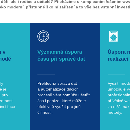
 děti, ale i rodiče a učitelé? Přicházíme s komplexním řešením ww
ako moderní, přístupné školní zařízení a to vše bez vstupní invest
u v
Významná úspora
Úspora n
shodě
času při správě dat
realizaci
ly
Přehledná správa dat
Využití mode
ě je
a automatizace dílčích
umožňuje vy
m pro
procesů vám pomůže ušetřit
profesionáln
entnosti
čas i peníze, které můžete
přívětivé w
nstituce.
efektivně využít pro jiné
za nižší nák
činnosti.
metody.