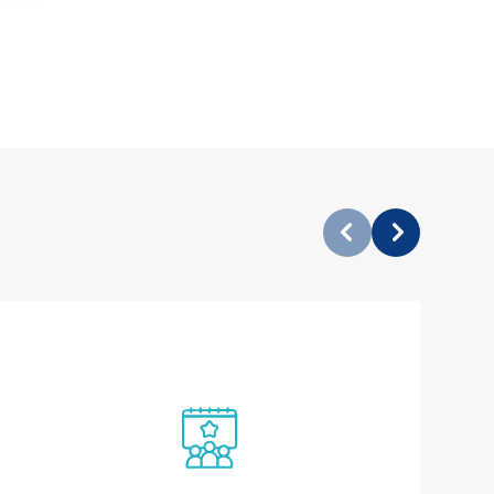
Modul akce školy obsahuje editační kalendář,
pomocí kterého máte možnost naplánovat školní
aktivity, přiřadit jim název, popis a případně