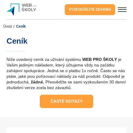
VYZKOUŠEJTE ZDARMA
Úvod
Ceník
Ceník
Níže uvedený ceník za užívání systému
WEB PRO ŠKOLY
je
Vašim jediným nákladem, který účtujeme vždy na začátku
zahájení spolupráce. Jedná se o platbu 1x ročně. Často se nás
ptáte, jaké jsou pořizovací náklady za náš produkt. Odpověď je
jednoduchá,
ž
ádné.
Přesvědčte se sami vyzkoušením
30 denní
zkušební verze
zcela bez závazků.
ČASTÉ DOTAZY