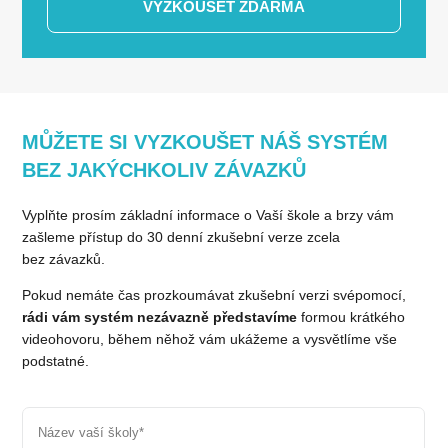
VYZKOUŠET ZDARMA
MŮŽETE SI VYZKOUŠET NÁŠ SYSTÉM
BEZ JAKÝCHKOLIV ZÁVAZKŮ
Vyplňte prosím základní informace o Vaší škole a brzy vám
zašleme přístup do 30 denní zkušební verze zcela
bez závazků.
Pokud nemáte čas prozkoumávat zkušební verzi svépomocí,
rádi
vám systém nezávazně představíme
formou
krátkého
videohovoru, během něhož vám ukážeme a vysvětlíme vše
podstatné.
Název vaší školy
*