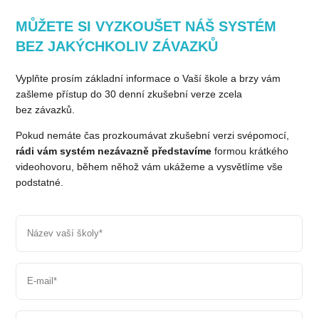
MŮŽETE SI VYZKOUŠET NÁŠ SYSTÉM
BEZ JAKÝCHKOLIV ZÁVAZKŮ
Vyplňte prosím základní informace o Vaší škole a brzy vám
zašleme přístup do 30 denní zkušební verze zcela
bez závazků.
Pokud nemáte čas prozkoumávat zkušební verzi svépomocí,
rádi
vám systém nezávazně představíme
formou
krátkého
videohovoru, během něhož vám ukážeme a vysvětlíme vše
podstatné.
Název vaší školy
*
E-mail
*