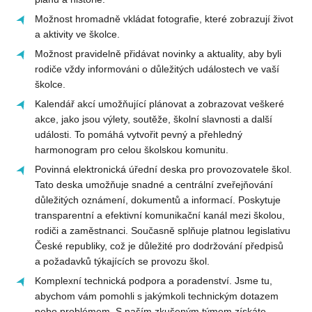
Možnost hromadně vkládat fotografie, které zobrazují život
a aktivity ve školce.
Možnost pravidelně přidávat novinky a aktuality, aby byli
rodiče vždy informováni o důležitých událostech ve vaší
školce.
Kalendář akcí umožňující plánovat a zobrazovat veškeré
akce, jako jsou výlety, soutěže, školní slavnosti a další
události. To pomáhá vytvořit pevný a přehledný
harmonogram pro celou školskou komunitu.
Povinná elektronická úřední deska pro provozovatele škol.
Tato deska umožňuje snadné a centrální zveřejňování
důležitých oznámení, dokumentů a informací. Poskytuje
transparentní a efektivní komunikační kanál mezi školou,
rodiči a zaměstnanci. Současně splňuje platnou legislativu
České republiky, což je důležité pro dodržování předpisů
a požadavků týkajících se provozu škol.
Komplexní technická podpora a poradenství. Jsme tu,
abychom vám pomohli s jakýmkoli technickým dotazem
nebo problémem. S naším zkušeným týmem získáte