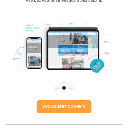
vše bez vstupní investice a bez čekání.
VYZKOUŠET ZDARMA