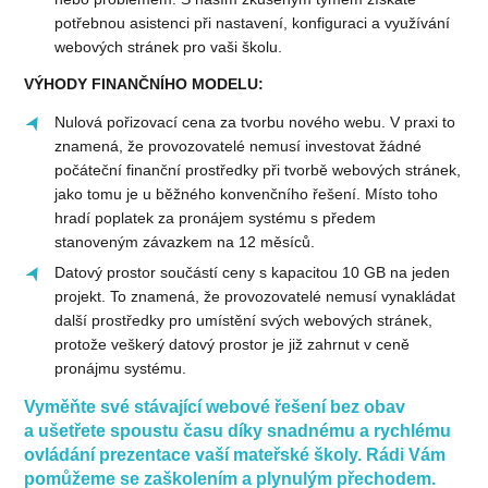
potřebnou asistenci při nastavení, konfiguraci a využívání
webových stránek pro vaši školu.
VÝHODY FINANČNÍHO MODELU:
Nulová pořizovací cena za tvorbu nového webu. V praxi to
znamená, že provozovatelé nemusí investovat žádné
počáteční finanční prostředky při tvorbě webových stránek,
jako tomu je u běžného konvenčního řešení. Místo toho
hradí poplatek za
pronájem systému
s předem
stanoveným závazkem na 12 měsíců.
Datový prostor součástí ceny s kapacitou 10 GB na jeden
projekt. To znamená, že provozovatelé nemusí vynakládat
další prostředky pro umístění svých webových stránek,
protože veškerý datový prostor je již zahrnut v ceně
pronájmu systému.
Vyměňte své stávající webové řešení bez obav
a ušetřete spoustu času díky snadnému a rychlému
ovládání prezentace vaší mateřské školy.
Rádi Vám
pomůžeme se zaškolením a plynulým přechodem.