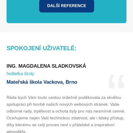
DALŠÍ REFERENCE
SPOKOJENÍ UŽIVATELÉ:
ING. MAGDALENA SLADKOVSKÁ
PE
ředitelka školy
ved
Mateřská škola Vackova, Brno
Ma
Ráda bych Vám touto cestou srdečně poděkovala za skvělou
Naš
spolupráci při tvorbě našich nových webových stránek
.
Vaše
jso
odborné rady, trpělivost a ochota byly pro nás nesmírně cenné.
změ
Oceňujeme nejen Vaši technickou zdatnost, ale i lidský přístup,
na 
díky kterému se celý proces nesl v přátelské a inspirativní
pos
atmosféře.