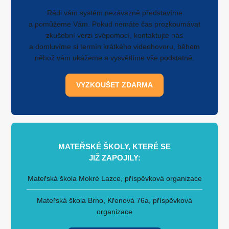
Rádi vám systém nezávazně představíme
a pomůžeme Vám. Pokud nemáte čas prozkoumávat
zkušební verzi svépomocí, kontaktujte nás
a domluvíme si termín krátkého videohovoru, během
něhož vám ukážeme a vysvětlíme vše podstatné.
VYZKOUŠET ZDARMA
MATEŘSKÉ ŠKOLY, KTERÉ SE
JIŽ ZAPOJILY:
Mateřská škola Mokré Lazce, příspěvková organizace
Mateřská škola Brno, Křenová 76a, příspěvková
organizace